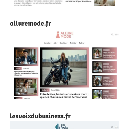
alluremode.fr
lesvoixdubusiness.fr